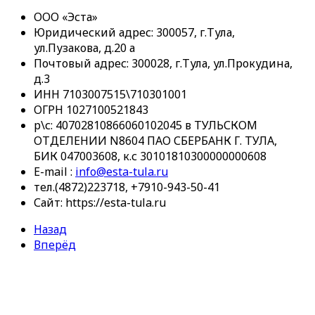
ООО «Эста»
Юридический адрес: 300057, г.Тула,
ул.Пузакова, д.20 а
Почтовый адрес: 300028, г.Тула, ул.Прокудина,
д.3
ИНН 7103007515\710301001
ОГРН 1027100521843
р\с: 40702810866060102045 в ТУЛЬСКОМ
ОТДЕЛЕНИИ N8604 ПАО СБЕРБАНК Г. ТУЛА,
БИК 047003608, к.с 30101810300000000608
E-mail :
info@esta-tula.ru
тел.(4872)223718, +7910-943-50-41
Сайт: https://esta-tula.ru
Назад
Вперёд