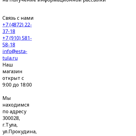
Связь с нами
+7 (4872) 22-
37-18
+7 (910) 581-
58-18
info@esta-
tula.ru
Наш
магазин
открыт с
9:00 до 18:00
Мы
находимся
по адресу
300028,
г.Тула,
ул.Прокудина,