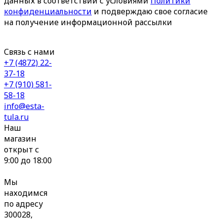
данных в соответствии с условиями
Политики
конфиденциальности
и подверждаю свое согласие
на получение информационной рассылки
Связь с нами
+7 (4872) 22-
37-18
+7 (910) 581-
58-18
info@esta-
tula.ru
Наш
магазин
открыт с
9:00 до 18:00
Мы
находимся
по адресу
300028,