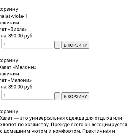
корзину
наличии
лат «Виола»
на:
890,00 руб
корзину
наличии
лат «Мелони»
на:
890,00 руб
корзину
Халат
— это универсальная одежда для отдыха или
хлопот по хозяйству. Прежде всего он ассоциируется
с домашним уютом и комфортом. Практичная и