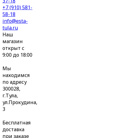
37-18
+7 (910) 581-
58-18
info@esta-
tula.ru
Наш
магазин
открыт с
9:00 до 18:00
Мы
находимся
по адресу
300028,
г.Тула,
ул.Прокудина,
3
Бесплатная
доставка
при заказе