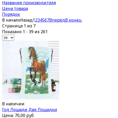
Название производителя
Цена товара
Порядок
В начало
Назад
1
2
3
4
5
6
7
Вперёд
В конец
Страница 1 из 7
Показано 1 - 39 из 261
В наличии
Год Лошади Две Лошадки
Цена:
70,00 руб