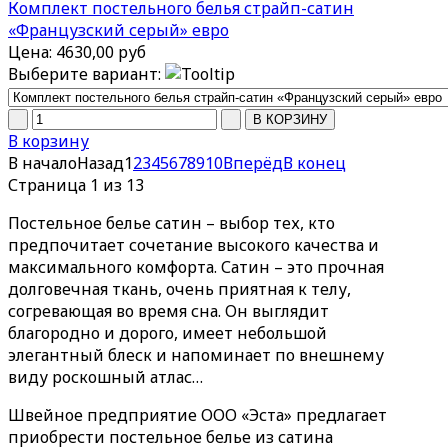
Комплект постельного белья страйп-сатин
«Французский серый» евро
Цена:
4630,00 руб
Выберите вариант:
В корзину
В начало
Назад
1
2
3
4
5
6
7
8
9
10
Вперёд
В конец
Страница 1 из 13
Постельное белье сатин – выбор тех, кто
предпочитает сочетание высокого качества и
максимального комфорта. Сатин – это прочная
долговечная ткань, очень приятная к телу,
согревающая во время сна. Он выглядит
благородно и дорого, имеет небольшой
элегантный блеск и напоминает по внешнему
виду роскошный атлас…
Швейное предприятие ООО «Эста» предлагает
приобрести постельное белье из сатина