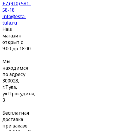
+7 (910) 581-
58-18
info@esta-
tula.ru
Наш
магазин
открыт с
9:00 до 18:00
Мы
находимся
по адресу
300028,
г.Тула,
ул.Прокудина,
3
Бесплатная
доставка
при заказе