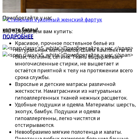
Магазин текстиля
Приобретайте у нас
копите баллы!
Мы предлагаем вам купить:
ПОДРОБНЕЕ
Красивое, прочное постельное бельё из
натуральных материалов. Шьём комплекты из
бязи, поплина, сатина. Ткань выдерживает
многочисленные стирки, не выцветает и
остаётся приятной к телу на протяжении всего
срока службы.
Взрослые и детские матрасы различной
жесткости. Наматрасники из натуральных
гипоаллергенных тканей нежных расцветок.
Удобные подушки и одеяла. Материалы: шерсть,
экопух, бамбук. Подушки и одеяла
гипоаллергенны, легко чистятся и
отстирываются.
Невообразимо мягкие полотенца и халаты.
Полотенца любых размеров: большие банные,