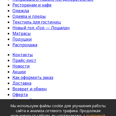
Ресторанам и кафе
Одежда
Одеяла и пледы
Текстиль для гостиниц
Новый год «Год — Лошади»
Матрасы
Подушки
Распродажа
Контакты
Прайс-лист
Новости
Акции
Как оформить заказ
Доставка
Возврат и обмен
Оферта
Карта сайта
Мы используем файлы cookie для улучшения работы
Copyright © 2026. ШВЕЙНОЕ ПРЕДПРИЯТИЕ ООО
сайта и анализа сетевого трафика. Продолжая
«ЭСТА».
|
Политика конфиденциальности
|
пользоваться сайтом, вы соглашаетесь с
политикой