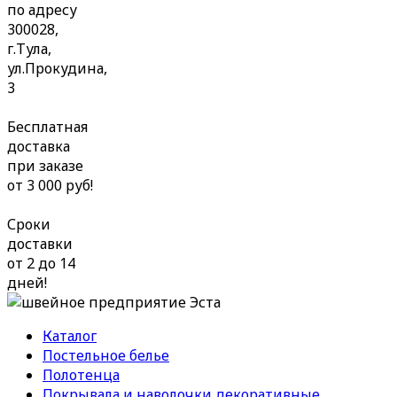
по адресу
300028,
г.Тула,
ул.Прокудина,
3
Бесплатная
доставка
при заказе
от 3 000 руб!
Сроки
доставки
от 2 до 14
дней!
Каталог
Постельное белье
Полотенца
Покрывала и наволочки декоративные