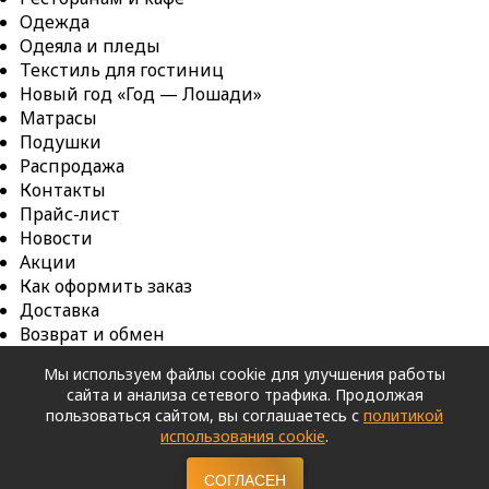
Одежда
Одеяла и пледы
Текстиль для гостиниц
Новый год «Год — Лошади»
Матрасы
Подушки
Распродажа
Контакты
Прайс-лист
Новости
Акции
Как оформить заказ
Доставка
Возврат и обмен
Оферта
Мы используем файлы cookie для улучшения работы
Карта сайта
сайта и анализа сетевого трафика. Продолжая
Copyright © 2026. ШВЕЙНОЕ ПРЕДПРИЯТИЕ ООО
пользоваться сайтом, вы соглашаетесь с
политикой
«ЭСТА».
|
Политика конфиденциальности
|
использования cookie
.
Продвижение сайта IQ-MAXIMA
СОГЛАСЕН