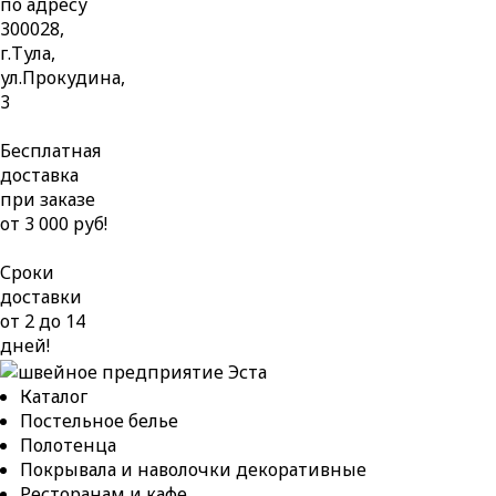
по адресу
300028,
г.Тула,
ул.Прокудина,
3
Бесплатная
доставка
при заказе
от 3 000 руб!
Сроки
доставки
от 2 до 14
дней!
Каталог
Постельное белье
Полотенца
Покрывала и наволочки декоративные
Ресторанам и кафе