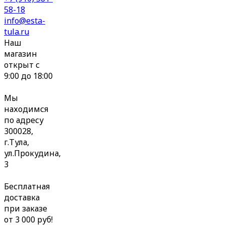
58-18
info@esta-
tula.ru
Наш
магазин
открыт с
9:00 до 18:00
Мы
находимся
по адресу
300028,
г.Тула,
ул.Прокудина,
3
Бесплатная
доставка
при заказе
от 3 000 руб!