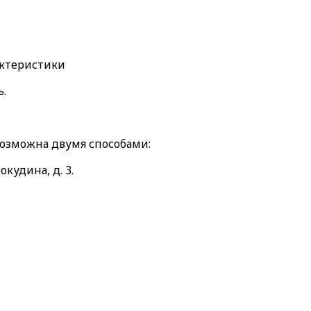
актеристики
ь.
возможна двумя способами:
окудина, д. 3.