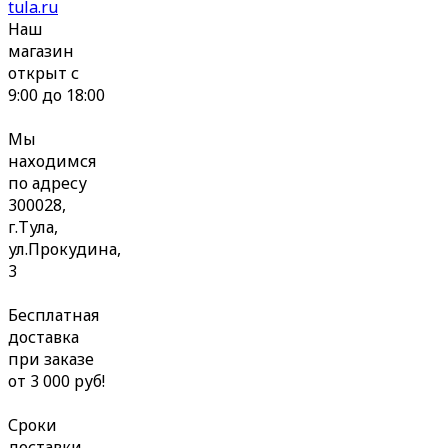
tula.ru
Наш
магазин
открыт с
9:00 до 18:00
Мы
находимся
по адресу
300028,
г.Тула,
ул.Прокудина,
3
Бесплатная
доставка
при заказе
от 3 000 руб!
Сроки
доставки