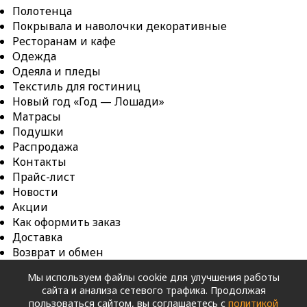
Полотенца
Покрывала и наволочки декоративные
Ресторанам и кафе
Одежда
Одеяла и пледы
Текстиль для гостиниц
Новый год «Год — Лошади»
Матрасы
Подушки
Распродажа
Контакты
Прайс-лист
Новости
Акции
Как оформить заказ
Доставка
Возврат и обмен
Оферта
Мы используем файлы cookie для улучшения работы
Карта сайта
сайта и анализа сетевого трафика. Продолжая
Copyright © 2026. ШВЕЙНОЕ ПРЕДПРИЯТИЕ ООО
пользоваться сайтом, вы соглашаетесь с
политикой