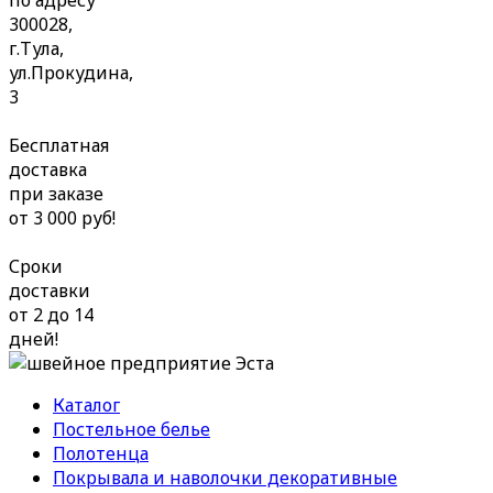
по адресу
300028,
г.Тула,
ул.Прокудина,
3
Бесплатная
доставка
при заказе
от 3 000 руб!
Сроки
доставки
от 2 до 14
дней!
Каталог
Постельное белье
Полотенца
Покрывала и наволочки декоративные