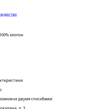
ождество
 100% хлопок
актеристики
о.
возможна двумя способами:
окудина, д. 3.