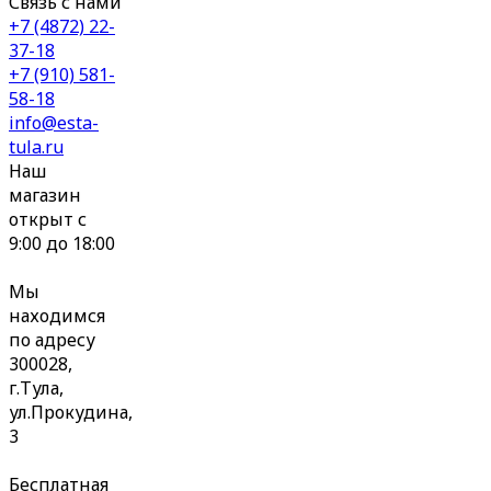
Связь с нами
+7 (4872) 22-
37-18
+7 (910) 581-
58-18
info@esta-
tula.ru
Наш
магазин
открыт с
9:00 до 18:00
Мы
находимся
по адресу
300028,
г.Тула,
ул.Прокудина,
3
Бесплатная