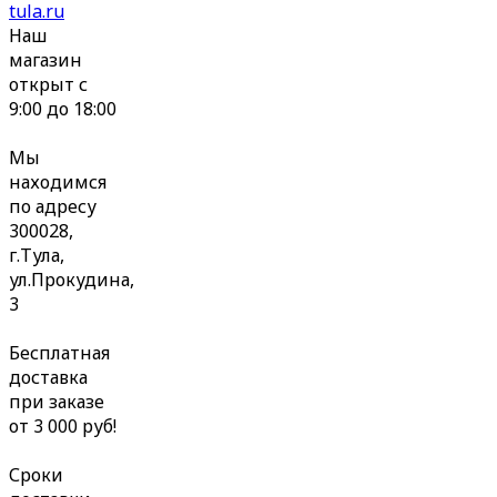
tula.ru
Наш
магазин
открыт с
9:00 до 18:00
Мы
находимся
по адресу
300028,
г.Тула,
ул.Прокудина,
3
Бесплатная
доставка
при заказе
от 3 000 руб!
Сроки