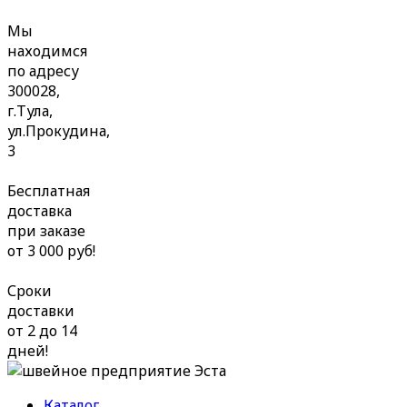
Мы
находимся
по адресу
300028,
г.Тула,
ул.Прокудина,
3
Бесплатная
доставка
при заказе
от 3 000 руб!
Сроки
доставки
от 2 до 14
дней!
Каталог