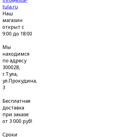
info@esta-
tula.ru
Наш
магазин
открыт с
9:00 до 18:00
Мы
находимся
по адресу
300028,
г.Тула,
ул.Прокудина,
3
Бесплатная
доставка
при заказе
от 3 000 руб!
Сроки