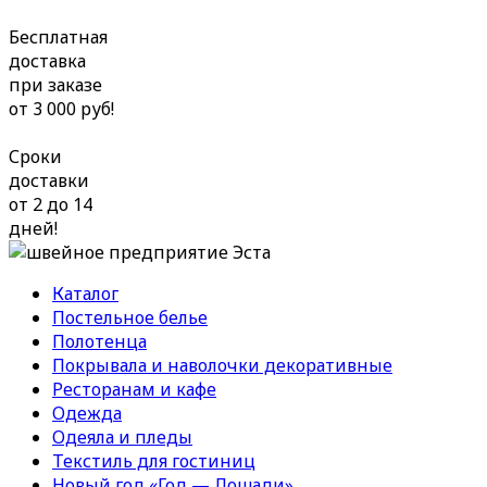
Бесплатная
доставка
при заказе
от 3 000 руб!
Сроки
доставки
от 2 до 14
дней!
Каталог
Постельное белье
Полотенца
Покрывала и наволочки декоративные
Ресторанам и кафе
Одежда
Одеяла и пледы
Текстиль для гостиниц
Новый год «Год — Лошади»