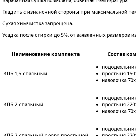
Барабанная сушка возможна, обычная температура.
Гладить с изнаночной стороны при максимальной те
Сухая химчистка запрещена.
Усадка после стирки до 5%, от заявленных размеров и
Наименование комплекта
Состав ко
пододеяльник 
КПБ 1,5-спальный
простыня 150x
наволочка 70x
пододеяльник 
КПБ 2-спальный
простыня 220x
наволочка 70x
пододеяльник 
КПБ 2-спальный с евро простыней
простыня 220x