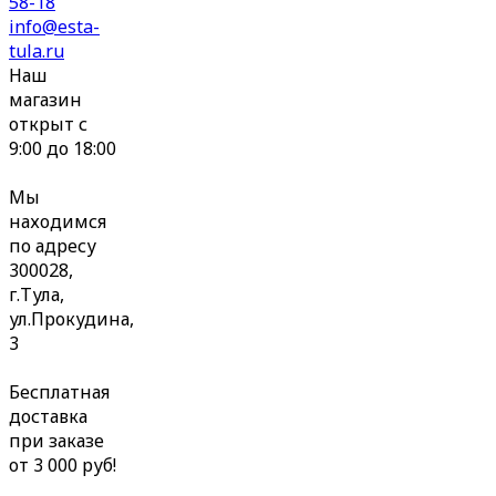
58-18
info@esta-
tula.ru
Наш
магазин
открыт с
9:00 до 18:00
Мы
находимся
по адресу
300028,
г.Тула,
ул.Прокудина,
3
Бесплатная
доставка
при заказе
от 3 000 руб!