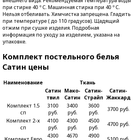
внешнего вида. Рекомендуемая температура воды
при стирке 40 º C. Машинная стирка при 40 º C.
Нельзя отбеливать. Химчистка запрещена. Гладить
при температуре ( до 110 градусов). Щадящий
отжим при сушке изделия. Подробная
информация по уходу за изделием, указана на
упаковке.
Комплект постельного белья
Сатин цены
Наименование
Ткань
Сатин
Мако-
Сатин-
Сатин-
твил
Сатин
Страйп
Жаккард
Комплект 1.5
3100
3400
3600
3700 руб.
сп
руб.
руб.
руб.
Комплект 2-х
4100
4300
4500
4700 руб.
сп
руб.
руб.
руб.
4300
4670
4900
Комплект Евро
5100 руб.