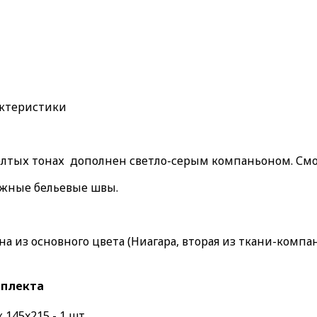
актеристики
лтых тонах дополнен светло-серым компаньоном. Смот
ежные бельевые швы.
из основного цвета (Ниагара, вторая из ткани-компань
мплекта
145x215 - 1 шт