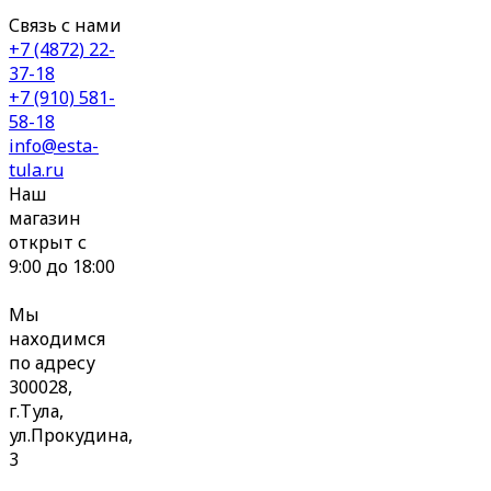
Связь с нами
+7 (4872) 22-
37-18
+7 (910) 581-
58-18
info@esta-
tula.ru
Наш
магазин
открыт с
9:00 до 18:00
Мы
находимся
по адресу
300028,
г.Тула,
ул.Прокудина,
3