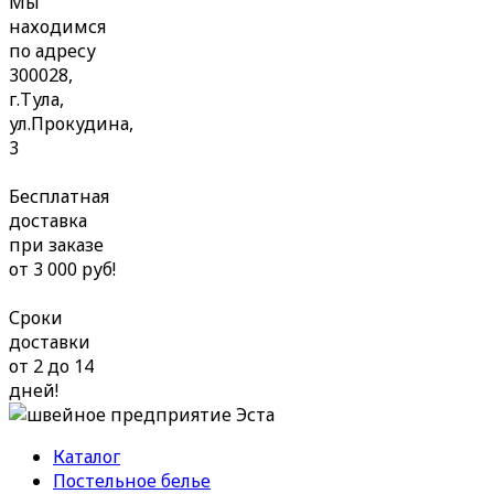
Мы
находимся
по адресу
300028,
г.Тула,
ул.Прокудина,
3
Бесплатная
доставка
при заказе
от 3 000 руб!
Сроки
доставки
от 2 до 14
дней!
Каталог
Постельное белье