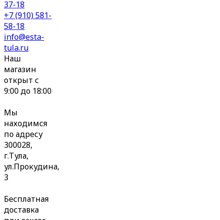
37-18
+7 (910) 581-
58-18
info@esta-
tula.ru
Наш
магазин
открыт с
9:00 до 18:00
Мы
находимся
по адресу
300028,
г.Тула,
ул.Прокудина,
3
Бесплатная
доставка