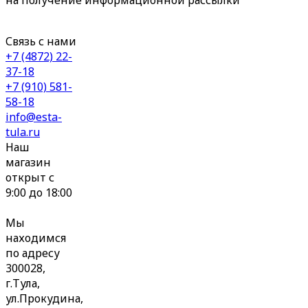
на получение информационной рассылки
Связь с нами
+7 (4872) 22-
37-18
+7 (910) 581-
58-18
info@esta-
tula.ru
Наш
магазин
открыт с
9:00 до 18:00
Мы
находимся
по адресу
300028,
г.Тула,
ул.Прокудина,