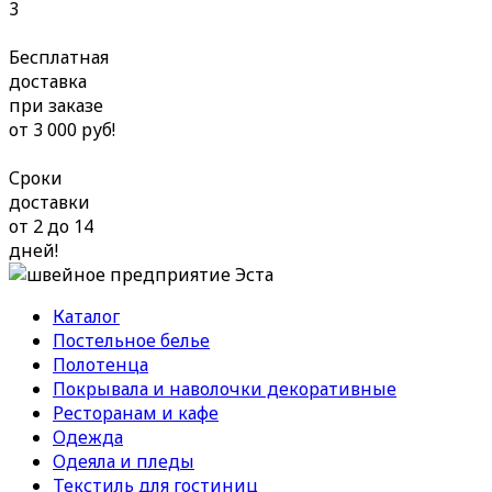
3
Бесплатная
доставка
при заказе
от 3 000 руб!
Сроки
доставки
от 2 до 14
дней!
Каталог
Постельное белье
Полотенца
Покрывала и наволочки декоративные
Ресторанам и кафе
Одежда
Одеяла и пледы
Текстиль для гостиниц