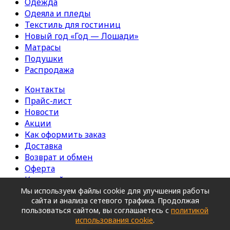
Одежда
Одеяла и пледы
Текстиль для гостиниц
Новый год «Год — Лошади»
Матрасы
Подушки
Распродажа
Контакты
Прайс-лист
Новости
Акции
Как оформить заказ
Доставка
Возврат и обмен
Оферта
Карта сайта
Мы используем файлы cookie для улучшения работы
Copyright © 2026. ШВЕЙНОЕ ПРЕДПРИЯТИЕ ООО
сайта и анализа сетевого трафика. Продолжая
«ЭСТА».
|
Политика конфиденциальности
|
пользоваться сайтом, вы соглашаетесь с
политикой
использования cookie
.
Продвижение сайта IQ-MAXIMA