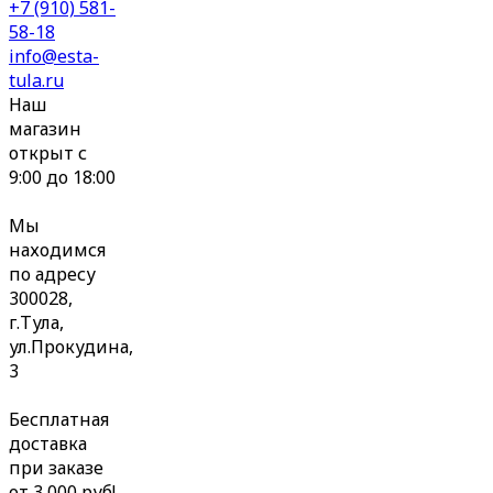
+7 (910) 581-
58-18
info@esta-
tula.ru
Наш
магазин
открыт с
9:00 до 18:00
Мы
находимся
по адресу
300028,
г.Тула,
ул.Прокудина,
3
Бесплатная
доставка
при заказе
от 3 000 руб!