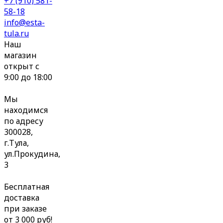
+7 (910) 581-
58-18
info@esta-
tula.ru
Наш
магазин
открыт с
9:00 до 18:00
Мы
находимся
по адресу
300028,
г.Тула,
ул.Прокудина,
3
Бесплатная
доставка
при заказе
от 3 000 руб!