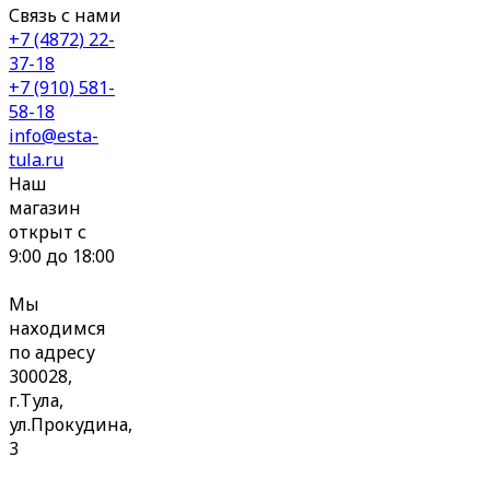
Связь с нами
+7 (4872) 22-
37-18
+7 (910) 581-
58-18
info@esta-
tula.ru
Наш
магазин
открыт с
9:00 до 18:00
Мы
находимся
по адресу
300028,
г.Тула,
ул.Прокудина,
3