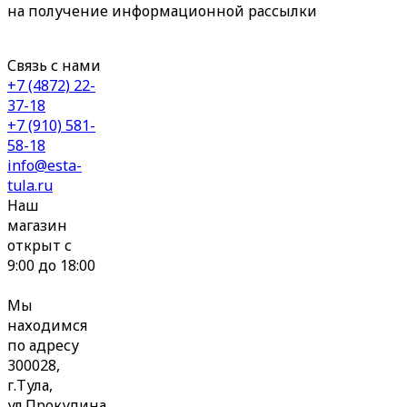
на получение информационной рассылки
Связь с нами
+7 (4872) 22-
37-18
+7 (910) 581-
58-18
info@esta-
tula.ru
Наш
магазин
открыт с
9:00 до 18:00
Мы
находимся
по адресу
300028,
г.Тула,
ул.Прокудина,