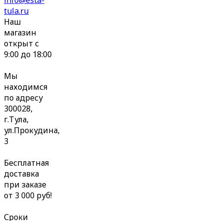
tula.ru
Наш
магазин
открыт с
9:00 до 18:00
Мы
находимся
по адресу
300028,
г.Тула,
ул.Прокудина,
3
Бесплатная
доставка
при заказе
от 3 000 руб!
Сроки