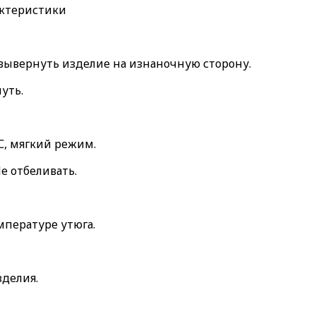
актеристики
 вывернуть изделие на изнаночную сторону.
уть.
, мягкий режим.
е отбеливать.
мпературе утюга.
зделия.