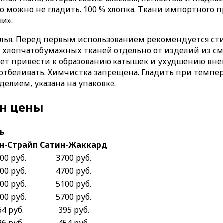
го можно не гладить. 100 % хлопка. Ткани импортного п
и».
елья. Перед первым использованием рекомендуется сти
з хлопчатобумажных тканей отдельно от изделий из см
ожет привести к образованию катышек и ухудшению вн
зя отбеливать. Химчистка запрещена. Гладить при темпе
делием, указана на упаковке.
ин цены
ь
н-Страйп
Сатин-Жаккард
00 руб.
3700 руб.
00 руб.
4700 руб.
00 руб.
5100 руб.
00 руб.
5700 руб.
64 руб.
395 руб.
26 руб.
454 руб.