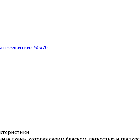
ин «Завитки» 50x70
актеристики
чная ткань, которая своим блеском, легкостью и гладко