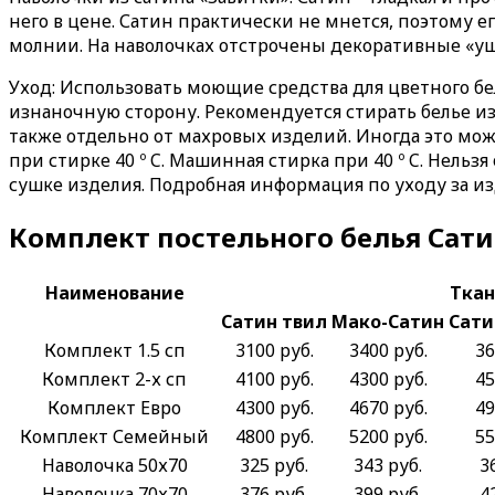
него в цене. Сатин практически не мнется, поэтому е
молнии. На наволочках отстрочены декоративные «уш
Уход
: Использовать моющие средства для цветного б
изнаночную сторону. Рекомендуется стирать белье и
также отдельно от махровых изделий. Иногда это м
при стирке 40 º C. Машинная стирка при 40 º C. Нель
сушке изделия. Подробная информация по уходу за из
Комплект постельного белья Сат
Наименование
Ткан
Сатин твил
Мако-Сатин
Сати
Комплект 1.5 сп
3100 руб.
3400 руб.
36
Комплект 2-х сп
4100 руб.
4300 руб.
45
Комплект Евро
4300 руб.
4670 руб.
49
Комплект Семейный
4800 руб.
5200 руб.
55
Наволочка 50х70
325 руб.
343 руб.
3
Наволочка 70х70
376 руб.
399 руб.
4