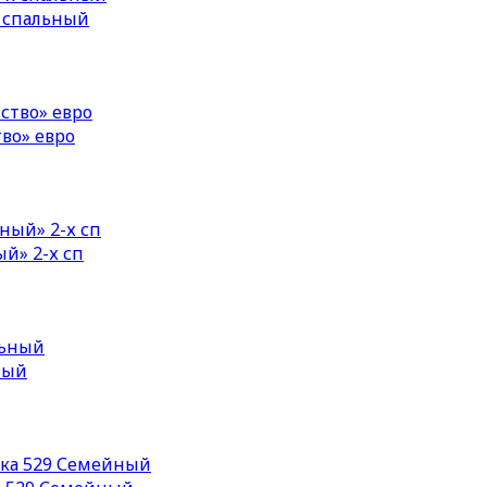
х спальный
во» евро
й» 2-х сп
ный