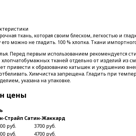
актеристики
прочная ткань, которая своим блеском, легкостью и гла
у его можно не гладить. 100 % хлопка. Ткани импортно
елья. Перед первым использованием рекомендуется сти
з хлопчатобумажных тканей отдельно от изделий из см
ожет привести к образованию катышек и ухудшению вн
зя отбеливать. Химчистка запрещена. Гладить при темпе
делием, указана на упаковке.
ин цены
ь
н-Страйп
Сатин-Жаккард
00 руб.
3700 руб.
00 руб.
4700 руб.