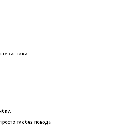
актеристики
ыбку.
росто так без повода.